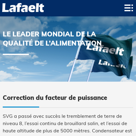
Accueil
Produit:
LE LEADER MONDIAL DE LA
Application
QUALITÉ DE L’ALIMENTATION
Les
nouvelles
À
propos
Contact
Contact
Correction du facteur de puissance
SVG a passé avec succès le tremblement de terre de
niveau 8, l’essai continu de brouillard salin, et l’essai de
haute altitude de plus de 5000 mètres. Condensateur est